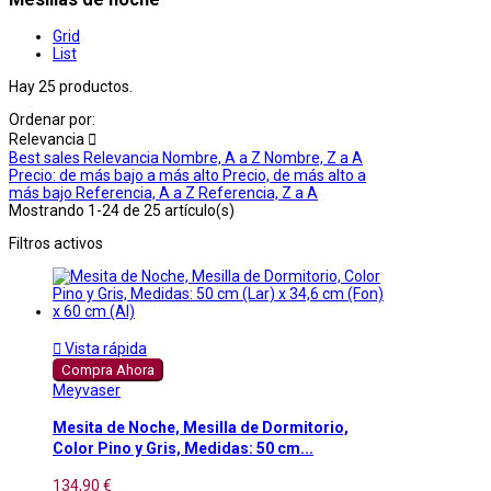
Grid
List
Hay 25 productos.
Ordenar por:
Relevancia

Best sales
Relevancia
Nombre, A a Z
Nombre, Z a A
Precio: de más bajo a más alto
Precio, de más alto a
más bajo
Referencia, A a Z
Referencia, Z a A
Mostrando 1-24 de 25 artículo(s)
Filtros activos

Vista rápida
Compra Ahora
Meyvaser
Mesita de Noche, Mesilla de Dormitorio,
Color Pino y Gris, Medidas: 50 cm...
134,90 €