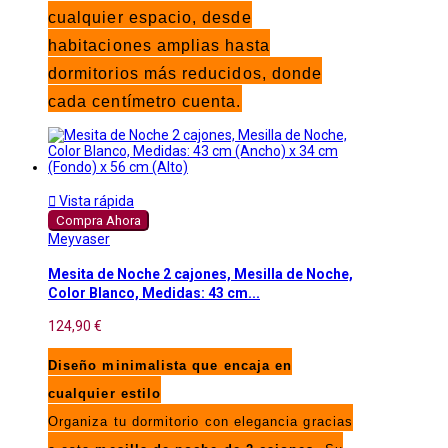
cualquier espacio, desde
habitaciones amplias hasta
dormitorios más reducidos, donde
cada centímetro cuenta.

Vista rápida
Compra Ahora
Meyvaser
Mesita de Noche 2 cajones, Mesilla de Noche,
Color Blanco, Medidas: 43 cm...
124,90 €
Diseño minimalista que encaja en
cualquier estilo
Organiza tu dormitorio con elegancia gracias