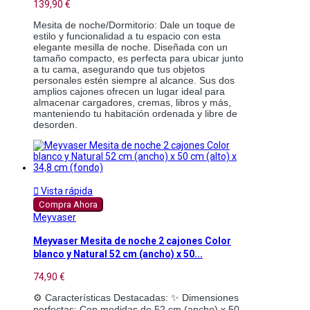
139,90 €
Mesita de noche/Dormitorio: Dale un toque de 
estilo y funcionalidad a tu espacio con esta 
elegante mesilla de noche. Diseñada con un 
tamaño compacto, es perfecta para ubicar junto 
a tu cama, asegurando que tus objetos 
personales estén siempre al alcance. Sus dos 
amplios cajones ofrecen un lugar ideal para 
almacenar cargadores, cremas, libros y más, 
manteniendo tu habitación ordenada y libre de 
desorden.

Vista rápida
Compra Ahora
Meyvaser
Meyvaser Mesita de noche 2 cajones Color
blanco y Natural 52 cm (ancho) x 50...
74,90 €
⚙️ Características Destacadas: ✨ Dimensiones 
perfectas: Con medidas de 52 cm (ancho) x 50 