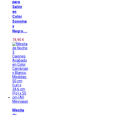
para
Salón
en
Color
Sonoma
y
Negro,...
74,90 €
Meyvaser
Mesita