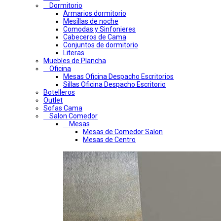
Dormitorio
Armarios dormitorio
Mesillas de noche
Comodas y Sinfonieres
Cabeceros de Cama
Conjuntos de dormitorio
Literas
Muebles de Plancha
Oficina
Mesas Oficina Despacho Escritorios
Sillas Oficina Despacho Escritorio
Botelleros
Outlet
Sofas Cama
Salon Comedor
Mesas
Mesas de Comedor Salon
Mesas de Centro