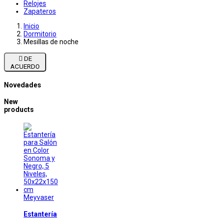
Relojes
Zapateros
Inicio
Dormitorio
Mesillas de noche

DE
ACUERDO
Novedades
New
products
Meyvaser
Estantería