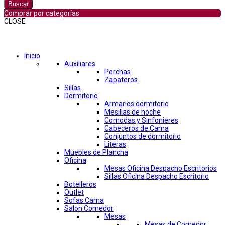
Buscar
Comprar por categorías
CLOSE
Comprar por categorías
Inicio
Auxiliares
Perchas
Zapateros
Sillas
Dormitorio
Armarios dormitorio
Mesillas de noche
Comodas y Sinfonieres
Cabeceros de Cama
Conjuntos de dormitorio
Literas
Muebles de Plancha
Oficina
Mesas Oficina Despacho Escritorios
Sillas Oficina Despacho Escritorio
Botelleros
Outlet
Sofas Cama
Salon Comedor
Mesas
Mesas de Comedor