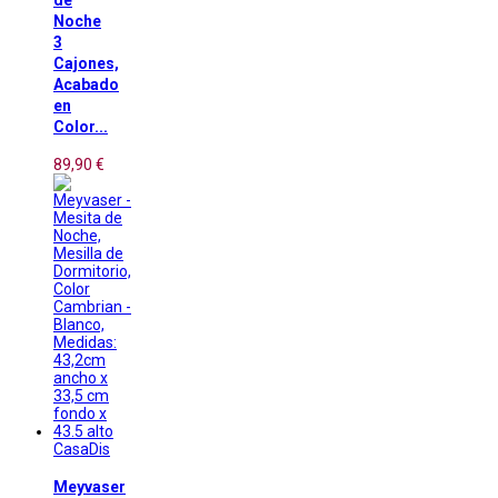
de
Noche
3
Cajones,
Acabado
en
Color...
89,90 €
CasaDis
Meyvaser