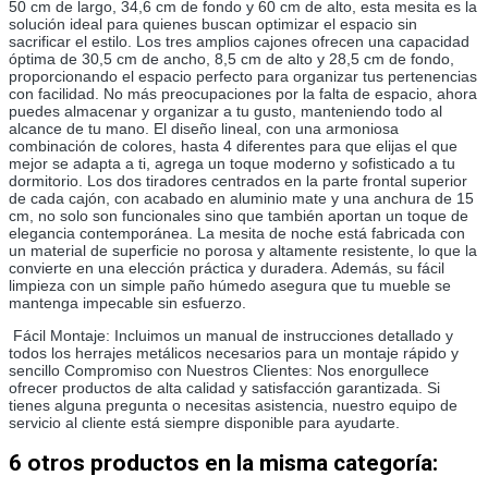
50 cm de largo, 34,6 cm de fondo y 60 cm de alto, esta mesita es la 
solución ideal para quienes buscan optimizar el espacio sin 
sacrificar el estilo. Los tres amplios cajones ofrecen una capacidad 
óptima de 30,5 cm de ancho, 8,5 cm de alto y 28,5 cm de fondo, 
proporcionando el espacio perfecto para organizar tus pertenencias 
con facilidad. No más preocupaciones por la falta de espacio, ahora 
puedes almacenar y organizar a tu gusto, manteniendo todo al 
alcance de tu mano. El diseño lineal, con una armoniosa 
combinación de colores, hasta 4 diferentes para que elijas el que 
mejor se adapta a ti, agrega un toque moderno y sofisticado a tu 
dormitorio. Los dos tiradores centrados en la parte frontal superior 
de cada cajón, con acabado en aluminio mate y una anchura de 15 
cm, no solo son funcionales sino que también aportan un toque de 
elegancia contemporánea. La mesita de noche está fabricada con 
un material de superficie no porosa y altamente resistente, lo que la 
convierte en una elección práctica y duradera. Además, su fácil 
limpieza con un simple paño húmedo asegura que tu mueble se 
mantenga impecable sin esfuerzo.
 Fácil Montaje: Incluimos un manual de instrucciones detallado y 
todos los herrajes metálicos necesarios para un montaje rápido y 
sencillo Compromiso con Nuestros Clientes: Nos enorgullece 
ofrecer productos de alta calidad y satisfacción garantizada. Si 
tienes alguna pregunta o necesitas asistencia, nuestro equipo de 
servicio al cliente está siempre disponible para ayudarte.
6 otros productos en la misma categoría: