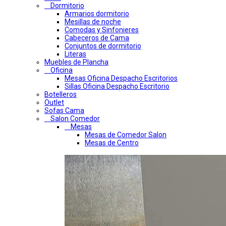
Dormitorio
Armarios dormitorio
Mesillas de noche
Comodas y Sinfonieres
Cabeceros de Cama
Conjuntos de dormitorio
Literas
Muebles de Plancha
Oficina
Mesas Oficina Despacho Escritorios
Sillas Oficina Despacho Escritorio
Botelleros
Outlet
Sofas Cama
Salon Comedor
Mesas
Mesas de Comedor Salon
Mesas de Centro