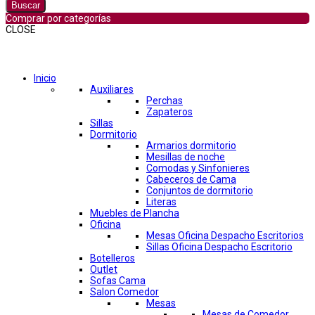
Buscar
Comprar por categorías
CLOSE
Comprar por categorías
Inicio
Auxiliares
Perchas
Zapateros
Sillas
Dormitorio
Armarios dormitorio
Mesillas de noche
Comodas y Sinfonieres
Cabeceros de Cama
Conjuntos de dormitorio
Literas
Muebles de Plancha
Oficina
Mesas Oficina Despacho Escritorios
Sillas Oficina Despacho Escritorio
Botelleros
Outlet
Sofas Cama
Salon Comedor
Mesas
Mesas de Comedor