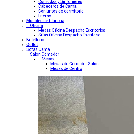
Comodas y Sinfonieres
Cabeceros de Cama
Conjuntos de dormitorio
Literas
Muebles de Plancha
Oficina
Mesas Oficina Despacho Escritorios
Sillas Oficina Despacho Escritorio
Botelleros
Outlet
Sofas Cama
Salon Comedor
Mesas
Mesas de Comedor Salon
Mesas de Centro