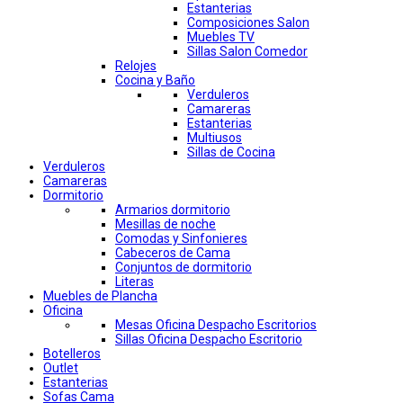
Estanterias
Composiciones Salon
Muebles TV
Sillas Salon Comedor
Relojes
Cocina y Baño
Verduleros
Camareras
Estanterias
Multiusos
Sillas de Cocina
Verduleros
Camareras
Dormitorio
Armarios dormitorio
Mesillas de noche
Comodas y Sinfonieres
Cabeceros de Cama
Conjuntos de dormitorio
Literas
Muebles de Plancha
Oficina
Mesas Oficina Despacho Escritorios
Sillas Oficina Despacho Escritorio
Botelleros
Outlet
Estanterias
Sofas Cama