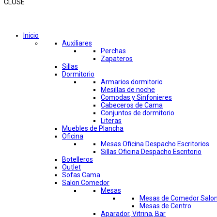
CLOSE
Comprar por categorías
Inicio
Auxiliares
Perchas
Zapateros
Sillas
Dormitorio
Armarios dormitorio
Mesillas de noche
Comodas y Sinfonieres
Cabeceros de Cama
Conjuntos de dormitorio
Literas
Muebles de Plancha
Oficina
Mesas Oficina Despacho Escritorios
Sillas Oficina Despacho Escritorio
Botelleros
Outlet
Sofas Cama
Salon Comedor
Mesas
Mesas de Comedor Salo
Mesas de Centro
Aparador, Vitrina, Bar