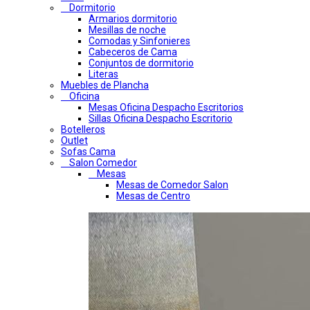
Dormitorio
Armarios dormitorio
Mesillas de noche
Comodas y Sinfonieres
Cabeceros de Cama
Conjuntos de dormitorio
Literas
Muebles de Plancha
Oficina
Mesas Oficina Despacho Escritorios
Sillas Oficina Despacho Escritorio
Botelleros
Outlet
Sofas Cama
Salon Comedor
Mesas
Mesas de Comedor Salon
Mesas de Centro