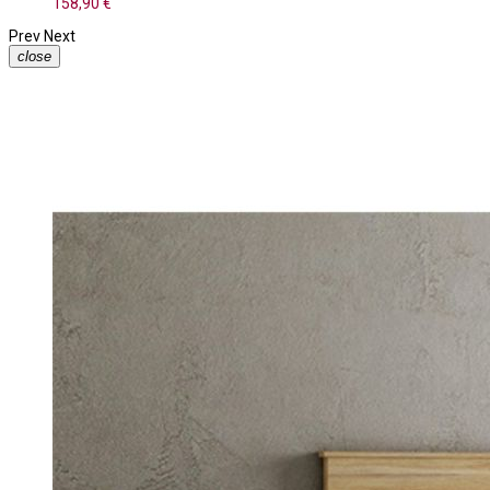
158,90 €
Prev
Next
close