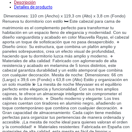
Descripción
Detalles de producto
Dimensiones: 110 cm (Ancho) x 119,3 cm (Alto) x 3,8 cm (Fondo)
Renueva tu dormitorio con estilo 🛏️ Este cabezal para cama de
matrimonio es el complemento perfecto para transformar tu
habitación en un espacio lleno de elegancia y modernidad. Con su
diseño vanguardista y acabado en color Mauvella Rayas, el cabezal
aporta un toque de sofisticación que no pasa desapercibido. 🔹
Diseño único: Su estructura, que combina un plafón amplio y
paneles sobrepuestos, crea un efecto visual de profundidad,
haciendo que tu dormitorio luzca más amplio y moderno. 🔹
Materiales de alta calidad: Fabricado con aglomerado de alta
resistencia y acabado en melamina de 5 tonos distintos, este
cabezal garantiza durabilidad y un estilo atemporal que combina
con cualquier decoración. Mesita de noche: Dimensiones: 66 cm
(Largo) x 39,6 cm (Fondo) x 63,8 cm (Alto) Estilo y organización en
un solo mueble 💫 La mesita de noche Meyvaser es el equilibrio
perfecto entre elegancia y funcionalidad. Con sus tres amplios
cajones, te ofrece un almacenaje inteligente sin comprometer el
estilo de tu dormitorio. 🔹 Diseño moderno y elegante: Los tres
cajones cuentan con tiradores en aluminio negro, añadiendo un
toque contemporáneo que combina con cualquier decoración. 🔹
Gran capacidad de almacenamiento: Cada cajón tiene medidas
perfectas para organizar tus pertenencias de manera ordenada y
accesible. ¡La mesita de noche ideal para quienes valoran el orden
y la comodidad! 🔹 Materiales resistentes: Fabricada en España con
materiales de alta calidad, esta mesita es fácil de limpiar y