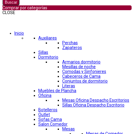
Buscar
Comprar por categorías
CLOSE
Comprar por categorías
Inicio
Auxiliares
Perchas
Zapateros
Sillas
Dormitorio
Armarios dormitorio
Mesillas de noche
Comodas y Sinfonieres
Cabeceros de Cama
Conjuntos de dormitorio
Literas
Muebles de Plancha
Oficina
Mesas Oficina Despacho Escritorios
Sillas Oficina Despacho Escritorio
Botelleros
Outlet
Sofas Cama
Salon Comedor
Mesas
Mesas de Comedor