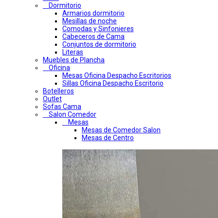
Dormitorio
Armarios dormitorio
Mesillas de noche
Comodas y Sinfonieres
Cabeceros de Cama
Conjuntos de dormitorio
Literas
Muebles de Plancha
Oficina
Mesas Oficina Despacho Escritorios
Sillas Oficina Despacho Escritorio
Botelleros
Outlet
Sofas Cama
Salon Comedor
Mesas
Mesas de Comedor Salon
Mesas de Centro