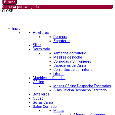
Buscar
Comprar por categorías
CLOSE
Comprar por categorías
Inicio
Auxiliares
Perchas
Zapateros
Sillas
Dormitorio
Armarios dormitorio
Mesillas de noche
Comodas y Sinfonieres
Cabeceros de Cama
Conjuntos de dormitorio
Literas
Muebles de Plancha
Oficina
Mesas Oficina Despacho Escritorios
Sillas Oficina Despacho Escritorio
Botelleros
Outlet
Sofas Cama
Salon Comedor
Mesas
Mesas de Comedor