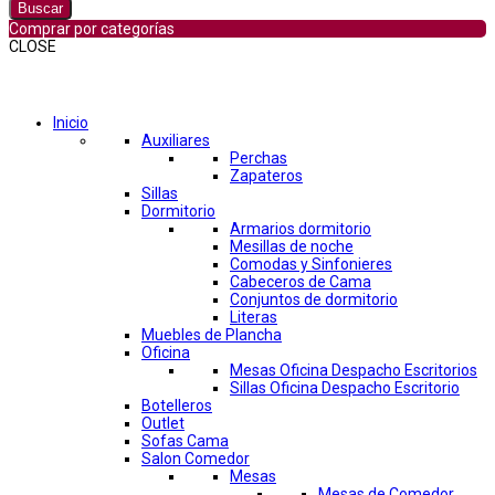
Buscar
Comprar por categorías
CLOSE
Comprar por categorías
Inicio
Auxiliares
Perchas
Zapateros
Sillas
Dormitorio
Armarios dormitorio
Mesillas de noche
Comodas y Sinfonieres
Cabeceros de Cama
Conjuntos de dormitorio
Literas
Muebles de Plancha
Oficina
Mesas Oficina Despacho Escritorios
Sillas Oficina Despacho Escritorio
Botelleros
Outlet
Sofas Cama
Salon Comedor
Mesas
Mesas de Comedor