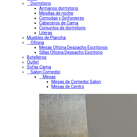
Dormitorio
Armarios dormitorio
Mesillas de noche
Comodas y Sinfonieres
Cabeceros de Cama
Conjuntos de dormitorio
Literas
Muebles de Plancha
Oficina
Mesas Oficina Despacho Escritorios
Sillas Oficina Despacho Escritorio
Botelleros
Outlet
Sofas Cama
Salon Comedor
Mesas
Mesas de Comedor Salon
Mesas de Centro