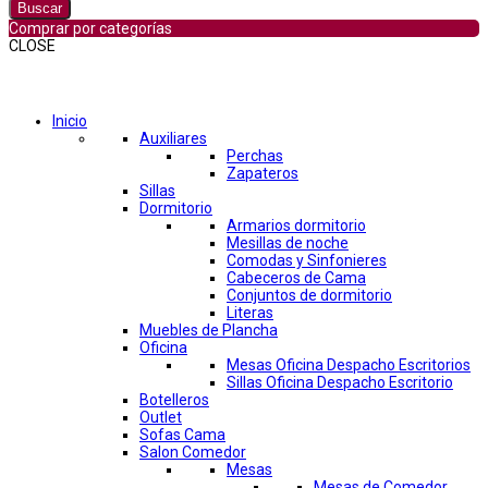
Buscar
Comprar por categorías
CLOSE
Comprar por categorías
Inicio
Auxiliares
Perchas
Zapateros
Sillas
Dormitorio
Armarios dormitorio
Mesillas de noche
Comodas y Sinfonieres
Cabeceros de Cama
Conjuntos de dormitorio
Literas
Muebles de Plancha
Oficina
Mesas Oficina Despacho Escritorios
Sillas Oficina Despacho Escritorio
Botelleros
Outlet
Sofas Cama
Salon Comedor
Mesas
Mesas de Comedor