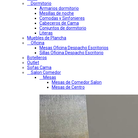
Dormitorio
Armarios dormitorio
Mesillas de noche
Comodas y Sinfonieres
Cabeceros de Cama
Conjuntos de dormitorio
Literas
Muebles de Plancha
Oficina
Mesas Oficina Despacho Escritorios
Sillas Oficina Despacho Escritorio
Botelleros
Outlet
Sofas Cama
Salon Comedor
Mesas
Mesas de Comedor Salon
Mesas de Centro