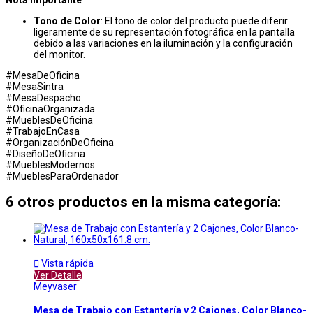
Tono de Color
: El tono de color del producto puede diferir
ligeramente de su representación fotográfica en la pantalla
debido a las variaciones en la iluminación y la configuración
del monitor.
#MesaDeOficina
#MesaSintra
#MesaDespacho
#OficinaOrganizada
#MueblesDeOficina
#TrabajoEnCasa
#OrganizaciónDeOficina
#DiseñoDeOficina
#MueblesModernos
#MueblesParaOrdenador
6 otros productos en la misma categoría:

Vista rápida
Ver Detalle
Meyvaser
Mesa de Trabajo con Estantería y 2 Cajones, Color Blanco-