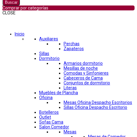
Buscar
Comprar por categorías
CLOSE
Comprar por categorías
Inicio
Auxiliares
Perchas
Zapateros
Sillas
Dormitorio
Armarios dormitorio
Mesillas de noche
Comodas y Sinfonieres
Cabeceros de Cama
Conjuntos de dormitorio
Literas
Muebles de Plancha
Oficina
Mesas Oficina Despacho Escritorios
Sillas Oficina Despacho Escritorio
Botelleros
Outlet
Sofas Cama
Salon Comedor
Mesas
Mesas de Comedor