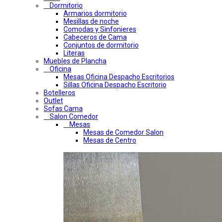
Dormitorio
Armarios dormitorio
Mesillas de noche
Comodas y Sinfonieres
Cabeceros de Cama
Conjuntos de dormitorio
Literas
Muebles de Plancha
Oficina
Mesas Oficina Despacho Escritorios
Sillas Oficina Despacho Escritorio
Botelleros
Outlet
Sofas Cama
Salon Comedor
Mesas
Mesas de Comedor Salon
Mesas de Centro