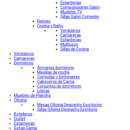
Estanterias
Composiciones Salon
Muebles TV
Sillas Salon Comedor
Relojes
Cocina y Baño
Verduleros
Camareras
Estanterias
Multiusos
Sillas de Cocina
Verduleros
Camareras
Dormitorio
Armarios dormitorio
Mesillas de noche
Comodas y Sinfonieres
Cabeceros de Cama
Conjuntos de dormitorio
Literas
Muebles de Plancha
Oficina
Mesas Oficina Despacho Escritorios
Sillas Oficina Despacho Escritorio
Botelleros
Outlet
Estanterias
Sofas Cama