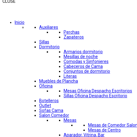
CLOSE
Comprar por categorías
Inicio
Auxiliares
Perchas
Zapateros
Sillas
Dormitorio
Armarios dormitorio
Mesillas de noche
Comodas y Sinfonieres
Cabeceros de Cama
Conjuntos de dormitorio
Literas
Muebles de Plancha
Oficina
Mesas Oficina Despacho Escritorios
Sillas Oficina Despacho Escritorio
Botelleros
Outlet
Sofas Cama
Salon Comedor
Mesas
Mesas de Comedor Salo
Mesas de Centro
Aparador, Vitrina, Bar