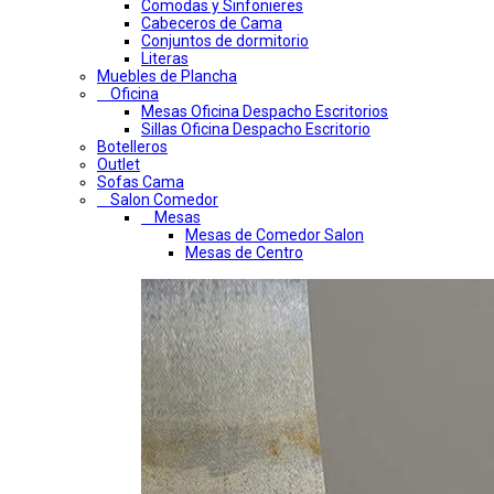
Comodas y Sinfonieres
Cabeceros de Cama
Conjuntos de dormitorio
Literas
Muebles de Plancha
Oficina
Mesas Oficina Despacho Escritorios
Sillas Oficina Despacho Escritorio
Botelleros
Outlet
Sofas Cama
Salon Comedor
Mesas
Mesas de Comedor Salon
Mesas de Centro