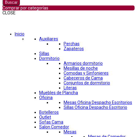
Buscar
Comprar por categorías
CLOSE
Comprar por categorías
Inicio
Auxiliares
Perchas
Zapateros
Sillas
Dormitorio
Armarios dormitorio
Mesillas de noche
Comodas y Sinfonieres
Cabeceros de Cama
Conjuntos de dormitorio
Literas
Muebles de Plancha
Oficina
Mesas Oficina Despacho Escritorios
Sillas Oficina Despacho Escritorio
Botelleros
Outlet
Sofas Cama
Salon Comedor
Mesas
Mesas de Comedor