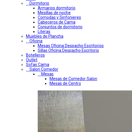
Dormitorio
Armarios dormitorio
Mesillas de noche
Comodas y Sinfonieres
Cabeceros de Cama
Conjuntos de dormitorio
Literas
Muebles de Plancha
Oficina
Mesas Oficina Despacho Escritorios
Sillas Oficina Despacho Escritorio
Botelleros
Outlet
Sofas Cama
Salon Comedor
Mesas
Mesas de Comedor Salon
Mesas de Centro